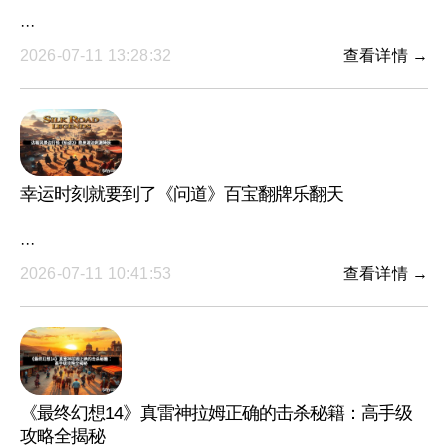
···
2026-07-11 13:28:32
查看详情 →
幸运时刻就要到了《问道》百宝翻牌乐翻天
···
2026-07-11 10:41:53
查看详情 →
《最终幻想14》真雷神拉姆正确的击杀秘籍：高手级
攻略全揭秘