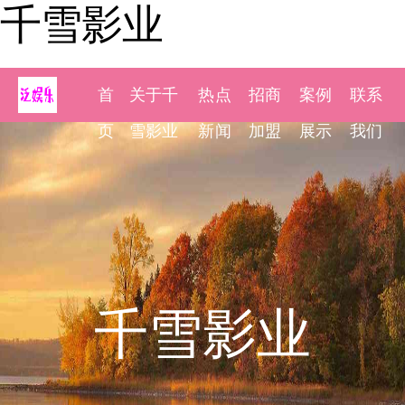
千雪影业
首
关于千
热点
招商
案例
联系
页
雪影业
新闻
加盟
展示
我们
千雪影业