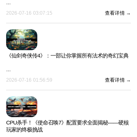
···
2026-07-16 03:07:15
查看详情 →
《仙剑奇侠传4》：一部让你掌握所有法术的奇幻宝典
···
2026-07-16 01:56:59
查看详情 →
CPU杀手！《使命召唤7》配置要求全面揭秘——硬核
玩家的终极挑战