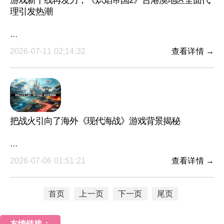
游戏新干线再发力，《炽焰帝国2》台港澳地区全面代
理引发热潮
···
2026-07-11 02:14:32
查看详情 →
把战火引向了海外《现代海战》游戏背景揭秘
···
2026-07-06 01:51:21
查看详情 →
首页
上一页
下一页
尾页
友情链接：