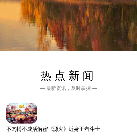
热点新闻
— 最新资讯，及时掌握 —
不肉搏不成活解密《源火》近身王者斗士